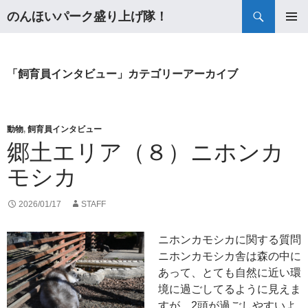
検
のんほいパーク盛り上げ隊！
索
コ
メインメ
ン
ニュー
テ
ン
「飼育員インタビュー」カテゴリーアーカイブ
ツ
へ
ス
キ
動物
,
飼育員インタビュー
ッ
郷土エリア（８）ニホンカ
プ
モシカ
2026/01/17
STAFF
ニホンカモシカに関する質問
ニホンカモシカ舎は森の中に
あって、とても自然に近い環
境に過ごしてるように見えま
すが、2頭が過ごしやすいよ