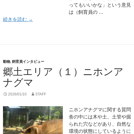
ってもいいかな」という意見
は（飼育員の …
郷土エリア（２）ホンドタヌキ
続きを読む
→
動物
,
飼育員インタビュー
郷土エリア（１）ニホンア
ナグマ
2026/01/10
STAFF
ニホンアナグマに関する質問
舎の中には木や土、土管や掘
られた穴などがあり、自然な
環境の状態にしているように