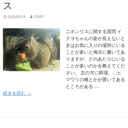
ス
2026/01/14
STAFF
ニホンリスに関する質問 イ
クヨちゃんの姿が見えないと
きはお気に入りの場所にいる
ことが多いと掲示に書いてあ
りますが、どのあたりにいる
ことが多いのかを教えてくだ
さい。 左の方に餌場、…ヒ
マワリの種とかが置いてある
ところがある …
郷土エリア（５）ニホンリス
続きを読む
→