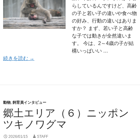
らしているんですけど、高齢
の子と若い子の違いや食べ物
の好み、行動の違いはありま
すか？ まず、若い子と高齢
な子では動きが全然違いま
す。 今は、2～4歳の子が結
構いっぱいい …
郷土エリア（７）ニホンザル
続きを読む
→
動物
,
飼育員インタビュー
郷土エリア（６）ニッポン
ツキノワグマ
2026/01/15
STAFF