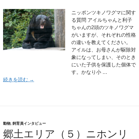
ニッポンツキノワグマに関す
る質問 アイルちゃんと利子
ちゃんの2頭のツキノワグマ
がいますが、それぞれの性格
の違いを教えてください。
アイルは、お母さんが駆除対
象になってしまい、そのとき
にいた子供を保護した個体で
す。かなり小 …
郷土エリア（６）ニッポンツキノワグマ
続きを読む
→
動物
,
飼育員インタビュー
郷土エリア（５）ニホンリ