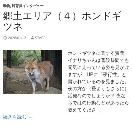
動物
,
飼育員インタビュー
郷土エリア（４）ホンドギ
ツネ
2026/01/13
STAFF
ホンドギツネに関する質問
イナリちゃんは普段昼間でも
元気に走っている姿を見かけ
ますが、HPに「夜行性」と
書かれているのを見ました。
夜の方が（昼よりもさらに）
活発なのでしょうか？ 夜な
らではの行動などがあったら
教えてくださ …
郷土エリア（４）ホンドギツネ
続きを読む
→