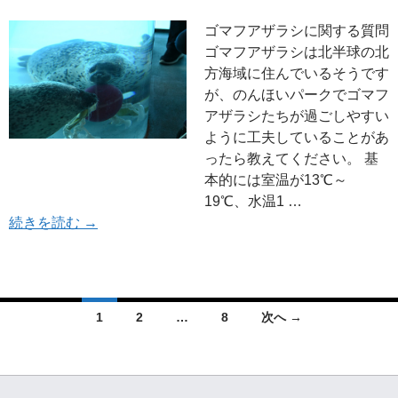
ゴマフアザラシに関する質問
ゴマフアザラシは北半球の北
方海域に住んでいるそうです
が、のんほいパークでゴマフ
アザラシたちが過ごしやすい
ように工夫していることがあ
ったら教えてください。 基
本的には室温が13℃～
19℃、水温1 …
極地動物館エリア（２）ゴマフアザラシ
続きを読む
→
投
1
2
…
8
次へ →
稿
ナ