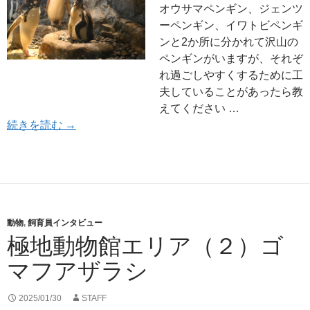
オウサマペンギン、ジェンツ
ーペンギン、イワトビペンギ
ンと2か所に分かれて沢山の
ペンギンがいますが、それぞ
れ過ごしやすくするために工
夫していることがあったら教
えてください …
極地動物館エリア（３）ペンギンたち
続きを読む
→
動物
,
飼育員インタビュー
極地動物館エリア（２）ゴ
マフアザラシ
2025/01/30
STAFF