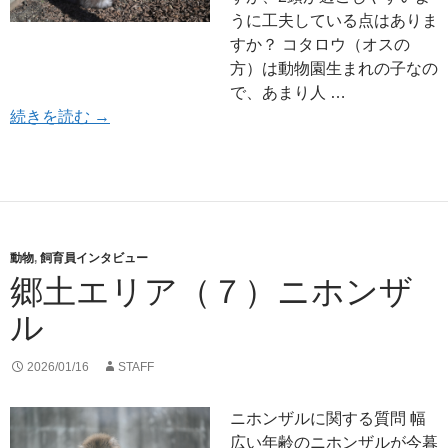
うに工夫している点はありま
すか？ コタロウ（オスの
方）は動物園生まれの子なの
で、あまり人 …
郷土エリア（８）ニホンカモシカ
続きを読む
→
動物
,
飼育員インタビュー
郷土エリア（７）ニホンザ
ル
2026/01/16
STAFF
ニホンザルに関する質問 幅
広い年齢のニホンザルが今暮