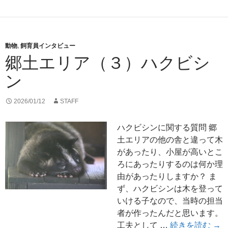
動物
,
飼育員インタビュー
郷土エリア（３）ハクビシ
ン
2026/01/12
STAFF
ハクビシンに関する質問 郷
土エリアの他の舎と違って木
があったり、小屋が高いとこ
ろにあったりするのは何か理
由があったりしますか？ ま
ず、ハクビシンは木を登って
いける子なので、当時の担当
者が作ったんだと思います。
郷
工夫として …
続きを読む
→