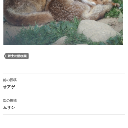
郷土の動物園
投
前の投稿
稿
オアゲ
ナ
次の投稿
ビ
ムサシ
ゲ
ー