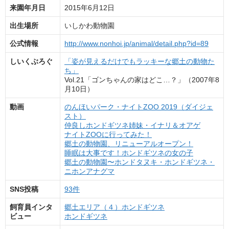
来園年月日
2015年6月12日
出生場所
いしかわ動物園
公式情報
http://www.nonhoi.jp/animal/detail.php?id=89
しいくぶろぐ
「姿が見えるだけでもラッキーな郷土の動物た
ち」
Vol.21「ゴンちゃんの家はどこ…？」（2007年8
月10日）
動画
のんほいパーク・ナイトZOO 2019（ダイジェ
スト）
仲良しホンドギツネ姉妹・イナリ＆オアゲ
ナイトZOOに行ってみた！
郷土の動物園、リニューアルオープン！
睡眠は大事です！ホンドギツネの女の子
郷土の動物園〜ホンドタヌキ・ホンドギツネ・
ニホンアナグマ
SNS投稿
93件
飼育員インタ
郷土エリア（４）ホンドギツネ
ビュー
ホンドギツネ