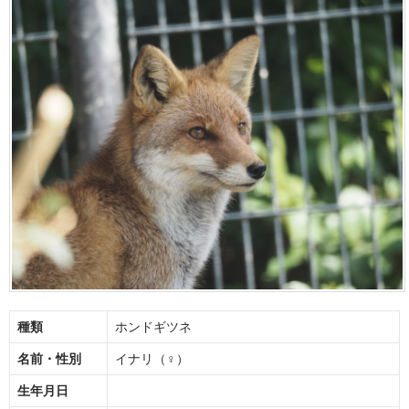
種類
ホンドギツネ
名前・性別
イナリ（♀）
生年月日