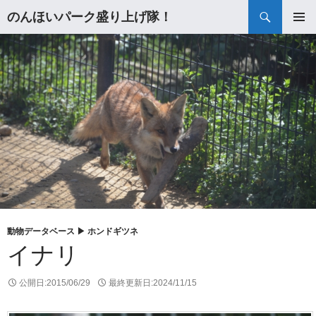
検
のんほいパーク盛り上げ隊！
索
コ
メインメ
ン
ニュー
テ
ン
ツ
へ
ス
キ
ッ
プ
動物データベース ▶
ホンドギツネ
イナリ
公開日:
2015/06/29
最終更新日:
2024/11/15