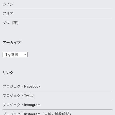
カノン
アリア
ソウ（爽）
アーカイブ
ア
ー
カ
イ
ブ
リンク
プロジェクトFacebook
プロジェクトTwitter
プロジェクトInstagram
プロジェクトInstagram（自然史博物館部）