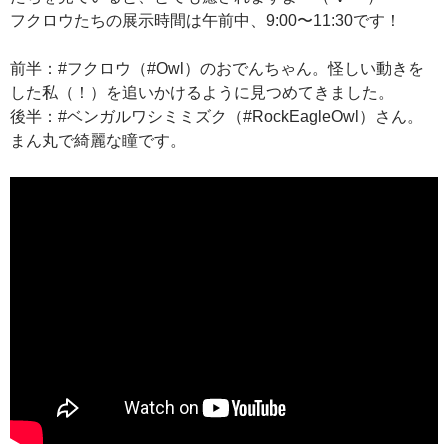
フクロウたちの展示時間は午前中、9:00〜11:30です！
前半：#フクロウ（#Owl）のおでんちゃん。怪しい動きを
した私（！）を追いかけるように見つめてきました。
後半：#ベンガルワシミミズク（#RockEagleOwl）さん。
まん丸で綺麗な瞳です。