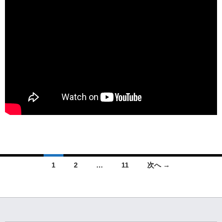
投
1
2
…
11
次へ →
稿
ナ
ビ