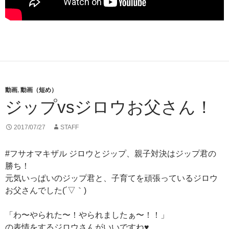
動画
,
動画（短め）
ジップvsジロウお父さん！
2017/07/27
STAFF
#フサオマキザル ジロウとジップ、親子対決はジップ君の
勝ち！
元気いっぱいのジップ君と、子育てを頑張っているジロウ
お父さんでした(´▽｀)
「わ〜やられた〜！やられましたぁ〜！！」
の表情をするジロウさんがいいですね♥️