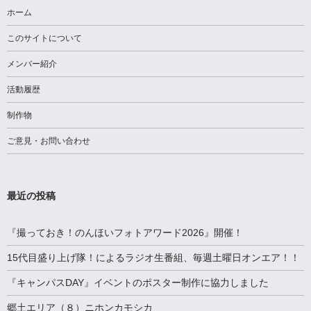
ゲ
ホーム
ー
このサイトについて
シ
メンバー紹介
ョ
活動履歴
ン
制作物
ご意見・お問い合わせ
最近の投稿
『撮っておき！のんほいフォトアワード2026』開催！
15代目盛り上げ隊！によるラジオ生番組、毎週土曜日オンエア！！
『キャンパスDAY』イベントのポスター制作に協力しました
郷土エリア（８）ニホンカモシカ