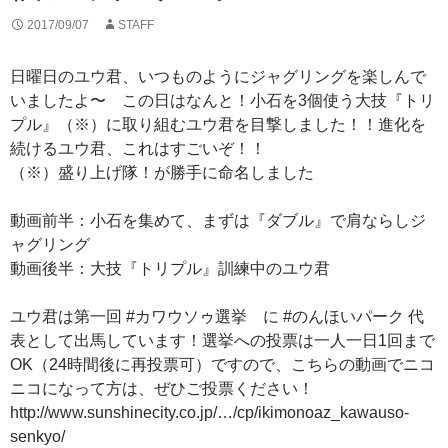
2017/09/07
STAFF
日曜日のユウ君、いつものようにジャグリングを楽しんで
いましたよ〜 この日はなんと！小石を3個使う大技『トリ
プル』（※）に取り組むユウ君を目撃しました！！進化を
続けるユウ君、これはすごいぞ！！
（※）盛り上げ隊！が勝手に命名しました
動画前半：小石を集めて、まずは『ダブル』で肩ならしジ
ャグリング
動画後半：大技『トリプル』訓練中のユウ君
ユウ君は第一回 #カワウソゥ選挙 に #のんほいパーク 代
表として出馬しています！選挙への投票は一人一日1回まで
OK（24時間後に再投票可）ですので、こちらの動画でニコ
ニコになって方は、ぜひご投票ください！
http://www.sunshinecity.co.jp/…/cp/ikimonoaz_kawauso-
senkyo/