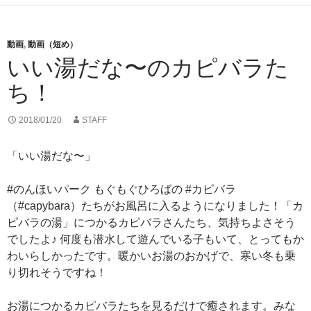
動画
,
動画（短め）
いい湯だな〜のカピバラた
ち！
2018/01/20
STAFF
「いい湯だな〜」
#のんほいパーク もぐもぐひろばの #カピバラ
（#capybara）たちがお風呂に入るようになりました！「カ
ピバラの湯」につかるカピバラさんたち、気持ちよさそう
でしたよ♪ 何度も潜水して遊んでいる子もいて、とってもか
わいらしかったです。暖かいお湯のおかげで、寒い冬も乗
り切れそうですね！
お湯につかるカピバラたちを見るだけで癒されます。みな