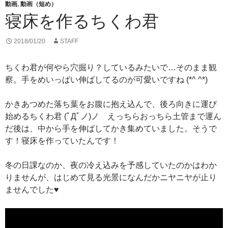
動画
,
動画（短め）
寝床を作るちくわ君
2018/01/20
STAFF
ちくわ君が何やら穴掘り？しているみたいで…そのまま観
察。手をめいっぱい伸ばしてるのが可愛いですね (*^ ^*)
かきあつめた落ち葉をお腹に抱え込んで、後ろ向きに運び
始めるちくわ君 (ﾟДﾟノ)ノ えっちらおっちら土管まで運ん
だ後は、中から手を伸ばしてかき集めていました。そうで
す！寝床を作っていたんです！
冬の日課なのか、夜の冷え込みを予感していたのかはわか
りませんが、はじめて見る光景になんだかニヤニヤが止り
ませんでした♥️