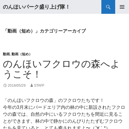
検
のんほいパーク盛り上げ隊！
索
コ
メインメ
ン
ニュー
テ
ン
「動画（短め）」カテゴリーアーカイブ
ツ
へ
ス
キ
動画
,
動画（短め）
ッ
のんほいフクロウの森へよ
プ
うこそ！
2018/05/29
STAFF
「のんほいフクロウの森」のフクロウたちです！
今年の3月末にバードエリア内の林の中に新設されたフクロ
ウの森では、自然の中にいるフクロウたちを間近に見るこ
とができます。林の中で静かにのんびりたたずむフクロウ
たちを見ていると、とても癒されますよ〜（´∀｀*）