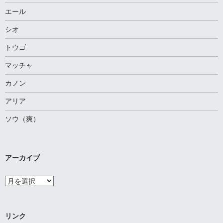
エール
シオ
トウゴ
マッチャ
カノン
アリア
ソウ（爽）
アーカイブ
ア
ー
カ
イ
ブ
リンク