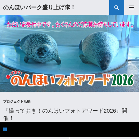
検
のんほいパーク盛り上げ隊！
索
コ
メインメ
ン
ニュー
テ
ン
ツ
へ
ス
キ
ッ
プ
プロジェクト活動
『撮っておき！のんほいフォトアワード2026』開
催！