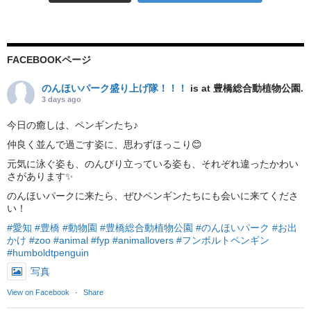
FACEBOOKページ
のんほいパーク盛り上げ隊！！！
is at 豊橋総合動植物公園.
3 days ago
今日の癒しは、ペンギンたち♪
仲良く並んで過ごす姿に、思わずほっこり😊
元気に泳ぐ姿も、のんびり立っている姿も、それぞれ違ったかわい
さがあります✨
のんほいパークに来たら、ぜひペンギンたちにも会いに来てくださ
い！
#愛知
#豊橋
#動物園
#豊橋総合動植物公園
#のんほいパーク
#お出
かけ
#zoo
#animal
#fyp
#animallovers
#フンボルトペンギン
#humboldtpenguin
写真
View on Facebook
·
Share