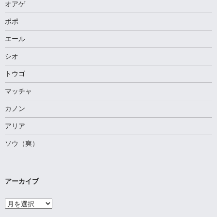
オアゲ
ポポ
エール
シオ
トウゴ
マッチャ
カノン
アリア
ソウ（爽）
アーカイブ
ア
ー