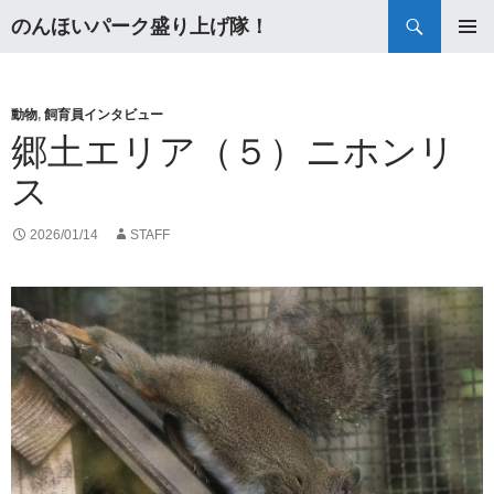
検
のんほいパーク盛り上げ隊！
索
コ
メインメ
ン
ニュー
テ
ン
動物
,
飼育員インタビュー
ツ
郷土エリア（５）ニホンリ
へ
ス
ス
キ
ッ
2026/01/14
STAFF
プ