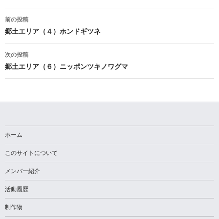
投
前の投稿
稿
郷土エリア（４）ホンドギツネ
ナ
次の投稿
ビ
郷土エリア（６）ニッポンツキノワグマ
ゲ
ー
シ
ョ
ホーム
ン
このサイトについて
メンバー紹介
活動履歴
制作物