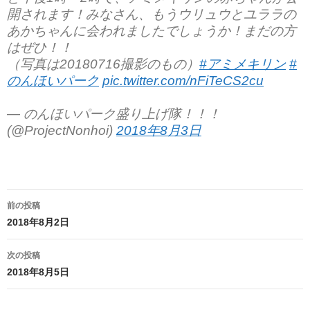
開されます！みなさん、もうウリュウとユララの
あかちゃんに会われましたでしょうか！まだの方
はぜひ！！
（写真は20180716撮影のもの）
#アミメキリン
#
のんほいパーク
pic.twitter.com/nFiTeCS2cu
— のんほいパーク盛り上げ隊！！！
(@ProjectNonhoi)
2018年8月3日
投
前の投稿
稿
2018年8月2日
ナ
次の投稿
ビ
2018年8月5日
ゲ