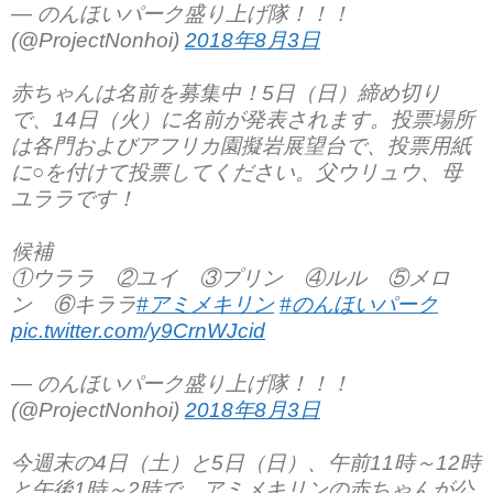
— のんほいパーク盛り上げ隊！！！
(@ProjectNonhoi)
2018年8月3日
赤ちゃんは名前を募集中！5日（日）締め切り
で、14日（火）に名前が発表されます。投票場所
は各門およびアフリカ園擬岩展望台で、投票用紙
に○を付けて投票してください。父ウリュウ、母
ユララです！
候補
①ウララ ②ユイ ③プリン ④ルル ⑤メロ
ン ⑥キララ
#アミメキリン
#のんほいパーク
pic.twitter.com/y9CrnWJcid
— のんほいパーク盛り上げ隊！！！
(@ProjectNonhoi)
2018年8月3日
今週末の4日（土）と5日（日）、午前11時～12時
と午後1時～2時で、アミメキリンの赤ちゃんが公