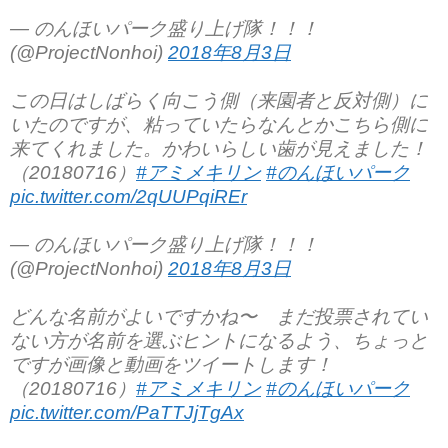
— のんほいパーク盛り上げ隊！！！
(@ProjectNonhoi)
2018年8月3日
この日はしばらく向こう側（来園者と反対側）に
いたのですが、粘っていたらなんとかこちら側に
来てくれました。かわいらしい歯が見えました！
（20180716）
#アミメキリン
#のんほいパーク
pic.twitter.com/2qUUPqiREr
— のんほいパーク盛り上げ隊！！！
(@ProjectNonhoi)
2018年8月3日
どんな名前がよいですかね〜 まだ投票されてい
ない方が名前を選ぶヒントになるよう、ちょっと
ですが画像と動画をツイートします！
（20180716）
#アミメキリン
#のんほいパーク
pic.twitter.com/PaTTJjTgAx