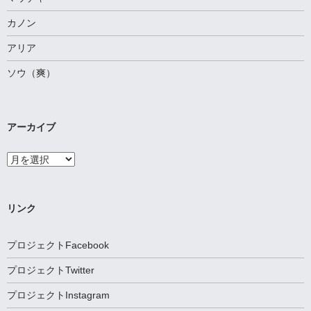
カノン
アリア
ソウ（爽）
アーカイブ
ア
ー
カ
イ
ブ
リンク
プロジェクトFacebook
プロジェクトTwitter
プロジェクトInstagram