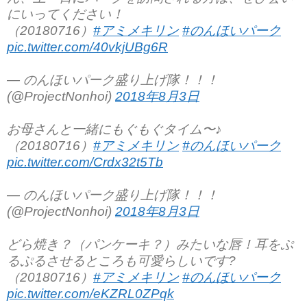
にいってください！
（20180716）
#アミメキリン
#のんほいパーク
pic.twitter.com/40vkjUBg6R
— のんほいパーク盛り上げ隊！！！
(@ProjectNonhoi)
2018年8月3日
お母さんと一緒にもぐもぐタイム〜♪
（20180716）
#アミメキリン
#のんほいパーク
pic.twitter.com/Crdx32t5Tb
— のんほいパーク盛り上げ隊！！！
(@ProjectNonhoi)
2018年8月3日
どら焼き？（パンケーキ？）みたいな唇！耳をぷ
るぷるさせるところも可愛らしいです?
（20180716）
#アミメキリン
#のんほいパーク
pic.twitter.com/eKZRL0ZPqk