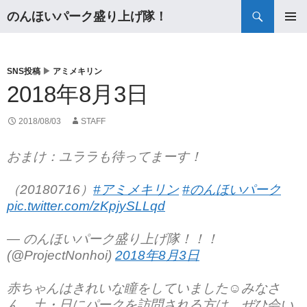
検
のんほいパーク盛り上げ隊！
索
コ
メインメ
ン
ニュー
テ
ン
SNS投稿
▶
アミメキリン
ツ
2018年8月3日
へ
ス
2018/08/03
STAFF
キ
ッ
おまけ：ユララも待ってまーす！
プ
（20180716）
#アミメキリン
#のんほいパーク
pic.twitter.com/zKpjySLLqd
— のんほいパーク盛り上げ隊！！！
(@ProjectNonhoi)
2018年8月3日
赤ちゃんはきれいな瞳をしていました☺️みなさ
ん、土・日にパークを訪問される方は、ぜひ会い