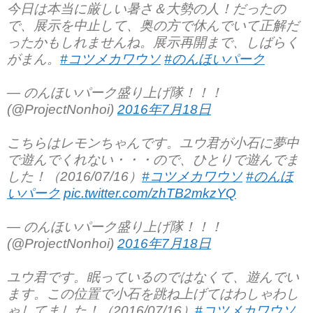
今日は本当に厳しい暑さ＆大勢の人！だったの
で、展示を中止して、奥の方で休んでいて正解だ
ったかもしれませんね。展示再開まで、しばらく
がまん。
#コツメカワウソ
#のんほいパーク
— のんほいパーク盛り上げ隊！！！
(@ProjectNonhoi)
2016年7月18日
こちらはレモンちゃんです。ユウ君が小石に夢中
で遊んでくれない・・・ので、ひとりで遊んでま
した！（2016/07/16）
#コツメカワウソ
#のんほ
いパーク
pic.twitter.com/zhTB2mkzYQ
— のんほいパーク盛り上げ隊！！！
(@ProjectNonhoi)
2016年7月18日
ユウ君です。眠っているのではなくて、遊んでい
ます。この位置で小石を跳ね上げてはわしゃわし
ゃしてました！（2016/07/16）
#コツメカワウソ