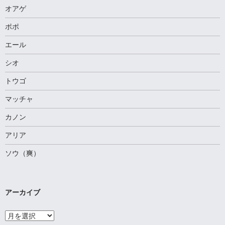
オアゲ
ポポ
エール
シオ
トウゴ
マッチャ
カノン
アリア
ソウ（爽）
アーカイブ
ア
ー