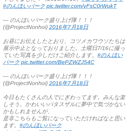
#のんほいパーク
pic.twitter.com/vFsC0rWukT
— のんほいパーク盛り上げ隊！！！
(@ProjectNonhoi)
2016年7月18日
お昼にお伝えしたとおり、コツメカワウソたちは
展示中止となっておりました。土曜日7/16に撮っ
ていた写真を少しだけご紹介します。
#のんほい
パーク
pic.twitter.com/BePZWZJ54C
— のんほいパーク盛り上げ隊！！！
(@ProjectNonhoi)
2016年7月18日
今日もたくさんの人でにぎわってます。みんな楽
しそう。かわいいパタスザルに夢中で気づかない
かもしれませんが、
是非こちらもご覧になっていただければなと思い
ます。
#のんほいパーク