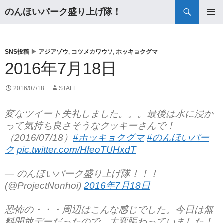
検
のんほいパーク盛り上げ隊！
索
コ
メインメ
ン
ニュー
テ
ン
SNS投稿
▶
アジアゾウ
,
コツメカワウソ
,
ホッキョクグマ
ツ
2016年7月18日
へ
ス
2016/07/18
STAFF
キ
ッ
変なツイート失礼しました。。。最後は水に浸か
プ
って気持ち良さそうなクッキーさんで！
（2016/07/18）
#ホッキョクグマ
#のんほいパー
ク
pic.twitter.com/HfeoTUHxdT
— のんほいパーク盛り上げ隊！！！
(@ProjectNonhoi)
2016年7月18日
恐怖の・・・周辺はこんな感じでした。今日は無
料開放デーだったので、大変賑わっていました！