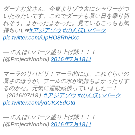
ダーナお父さん。今夏よりゾウ舎にシャワーがつ
いたみたいです。これでダーナも暑い日を乗り切
れそう。よかったよかった。見ているこっちも気
持ちいい♥︎
#アジアゾウ
#のんほいパーク
pic.twitter.com/UpHO8RhHXe
— のんほいパーク盛り上げ隊！！！
(@ProjectNonhoi)
2016年7月18日
マーラのリハビリ！マーラ的には、これぐらいの
暑さのほうが、プールの水が気持ちよかったりす
るのかな。元気に運動頑張っていましたー！
（2016/07/18）
#アジアゾウ
#のんほいパーク
pic.twitter.com/ydCKX5dOtd
— のんほいパーク盛り上げ隊！！！
(@ProjectNonhoi)
2016年7月18日