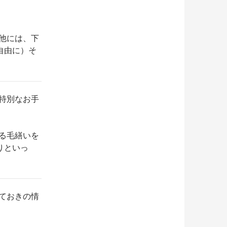
他には、下
自由に）そ
特別なお手
る毛繕いを
りといっ
ておきの情