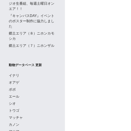
ジオ生番組、毎週土曜日オン
エア！！
『キャンパスDAY』イベント
のポスター制作に協力しまし
た
郷土エリア（８）ニホンカモ
シカ
郷土エリア（７）ニホンザル
動物データベース 更新
イナリ
オアゲ
ポポ
エール
シオ
トウゴ
マッチャ
カノン