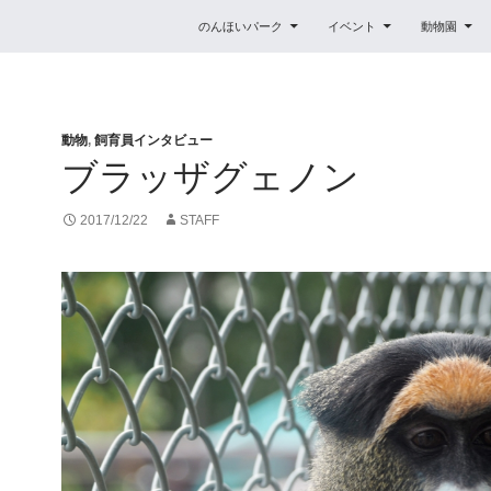
コンテンツへスキップ
のんほいパーク
イベント
動物園
動物
,
飼育員インタビュー
ブラッザグェノン
2017/12/22
STAFF