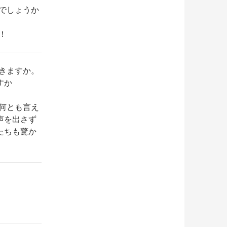
でしょうか
！
きますか。
すか
何とも言え
声を出さず
たちも驚か