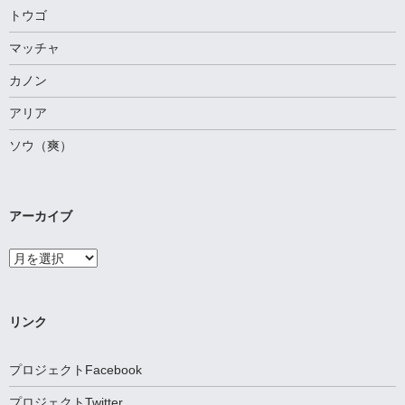
トウゴ
マッチャ
カノン
アリア
ソウ（爽）
アーカイブ
ア
ー
カ
イ
ブ
リンク
プロジェクトFacebook
プロジェクトTwitter