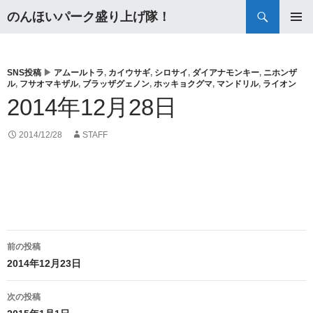
検
のんほいパーク盛り上げ隊！
索
コ
メインメ
ン
ニュー
テ
ン
SNS投稿
▶
アムールトラ
,
カイウサギ
,
シロサイ
,
ダイアナモンキー
,
ニホンザ
ル
,
フサオマキザル
,
ブラッザグェノン
,
ホッキョクグマ
,
マンドリル
,
ライオン
ツ
2014年12月28日
へ
ス
キ
2014/12/28
STAFF
ッ
プ
投
前の投稿
稿
2014年12月23日
ナ
次の投稿