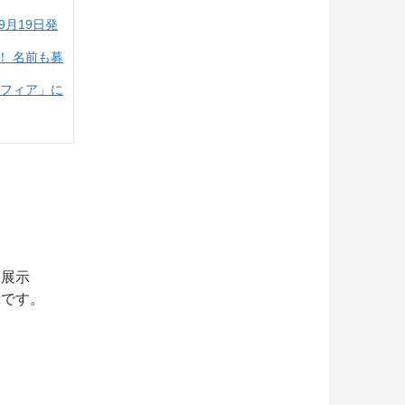
月19日発
！ 名前も募
ソフィア」に
頭展示
示です。