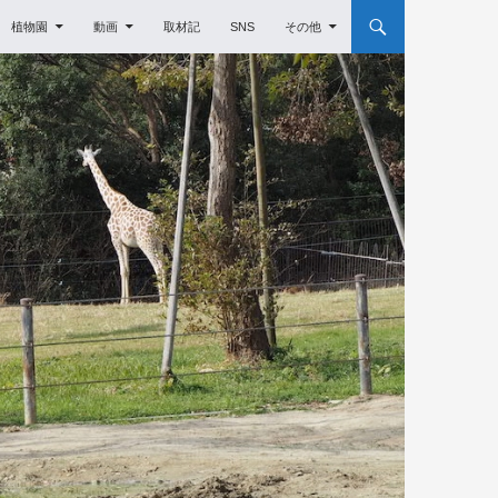
植物園
動画
取材記
SNS
その他