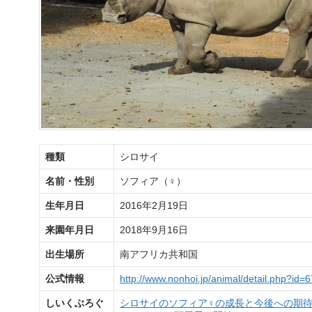
種類
シロサイ
名前・性別
ソフィア（♀）
生年月日
2016年2月19日
来園年月日
2018年9月16日
出生場所
南アフリカ共和国
公式情報
http://www.nonhoi.jp/animal/detail.php?id=6
しいくぶろぐ
シロサイのソフィア♀の成長と今後への期