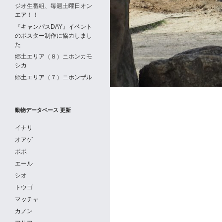
ジオ生番組、毎週土曜日オン
エア！！
『キャンパスDAY』イベント
のポスター制作に協力しまし
た
郷土エリア（８）ニホンカモ
シカ
郷土エリア（７）ニホンザル
動物データベース 更新
イナリ
オアゲ
ポポ
エール
シオ
トウゴ
マッチャ
カノン