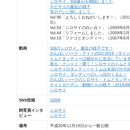
シロサイ、3頭展示を開始しました
チビサイの最近の様子
耳のアレに関しまして…
Vol.96「よろしくおねがいします！」（201
日）
Vol.54「シロサイの白い点々」（2009年8月
Vol.44「リフォームしました」（2009年2月
Vol.19「フクコとタンディー」（2007年6月
動画
3頭のシロサイ、最近の様子です！
のんほいパーク・ナイトZOO 2019（ダイ
トムとタンディーは穏やかに生活していま
座る・クシャミ・驚く！シロサイのトムと
シロサイのタンディーとトムは水浴びが大
シロサイ・ダンディーのしっぽがくるん！
のんほいパークのシロサイ・トムとタンディー
ナイトガーデン・動物たちの様子（2015/08/
シロサイ
SNS投稿
109件
飼育員インタ
シロサイ
ビュー
シロサイ
備考
平成30年11月19日から一般公開