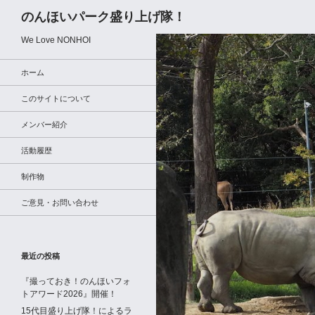
検
のんほいパーク盛り上げ隊！
索
We Love NONHOI
ホーム
このサイトについて
メンバー紹介
活動履歴
制作物
ご意見・お問い合わせ
最近の投稿
『撮っておき！のんほいフォ
トアワード2026』開催！
15代目盛り上げ隊！によるラ