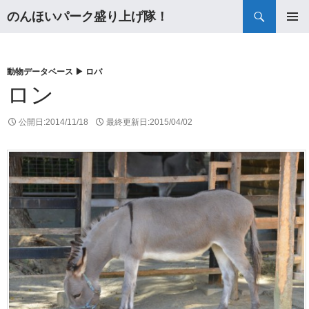
検
のんほいパーク盛り上げ隊！
索
コ
メインメ
ン
ニュー
テ
ン
動物データベース ▶
ロバ
ツ
ロン
へ
ス
公開日:
2014/11/18
最終更新日:
2015/04/02
キ
ッ
プ