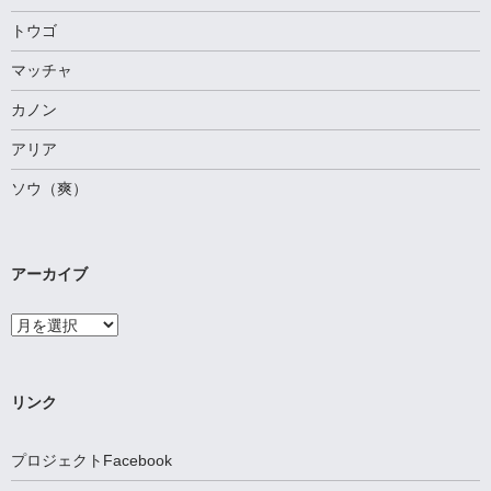
トウゴ
マッチャ
カノン
アリア
ソウ（爽）
アーカイブ
ア
ー
カ
イ
ブ
リンク
プロジェクトFacebook