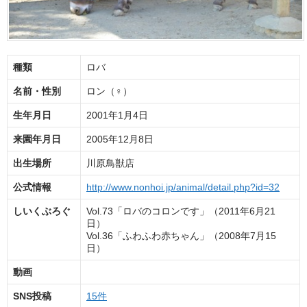
種類
ロバ
名前・性別
ロン（♀）
生年月日
2001年1月4日
来園年月日
2005年12月8日
出生場所
川原鳥獣店
公式情報
http://www.nonhoi.jp/animal/detail.php?id=32
しいくぶろぐ
Vol.73「ロバのコロンです」（2011年6月21
日）
Vol.36「ふわふわ赤ちゃん」（2008年7月15
日）
動画
SNS投稿
15件