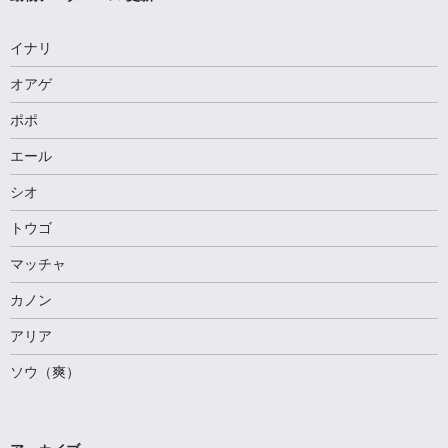
イナリ
オアゲ
ポポ
エール
シオ
トウゴ
マッチャ
カノン
アリア
ソウ（爽）