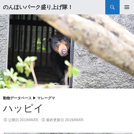
検
のんほいパーク盛り上げ隊！
索
コ
メインメ
ン
ニュー
テ
ン
ツ
へ
ス
キ
ッ
プ
動物データベース ▶
マレーグマ
ハッピイ
公開日:
2019/06/05
最終更新日:
2019/06/05