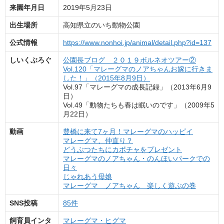
来園年月日
2019年5月23日
出生場所
高知県立のいち動物公園
公式情報
https://www.nonhoi.jp/animal/detail.php?id=137
しいくぶろぐ
公園長ブログ ２０１９ボルネオツアー②
Vol.120「マレーグマのノアちゃんお嫁に行きま
した！」（2015年8月9日）
Vol.97「マレーグマの成長記録」（2013年6月9
日）
Vol.49「動物たちも春は眠いのです」（2009年5
月22日）
動画
豊橋に来て7ヶ月！マレーグマのハッピイ
マレーグマ、仲直り？
どうぶつたちにカボチャをプレゼント
マレーグマのノアちゃん・のんほいパークでの
日々
じゃれあう母娘
マレーグマ ノアちゃん 楽しく遊ぶの巻
SNS投稿
85件
飼育員インタ
マレーグマ・ヒグマ