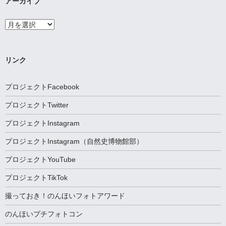
アーカイブ
ア
ー
カ
イ
ブ
リンク
プロジェクトFacebook
プロジェクトTwitter
プロジェクトInstagram
プロジェクトInstagram（自然史博物館部）
プロジェクトYouTube
プロジェクトTikTok
撮っておき！のんほいフォトアワード
のんほいプチフォトコン