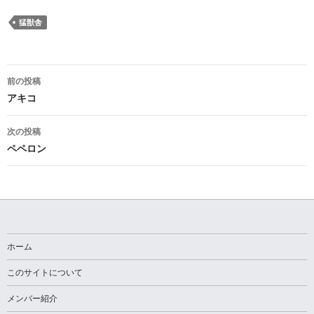
猛獣舎
投
前の投稿
稿
アキコ
ナ
次の投稿
ビ
ペペロン
ゲ
ー
シ
ョ
ホーム
ン
このサイトについて
メンバー紹介