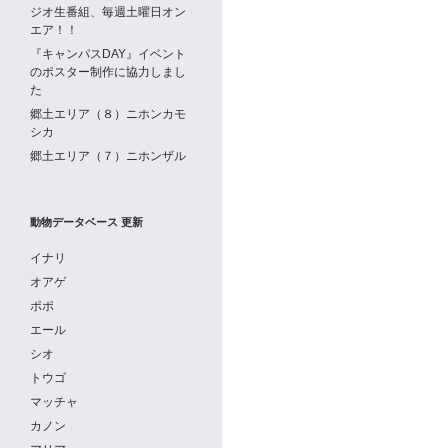
ジオ生番組、毎週土曜日オン
エア！！
『キャンパスDAY』イベント
のポスター制作に協力しまし
た
郷土エリア（８）ニホンカモ
シカ
郷土エリア（７）ニホンザル
動物データベース 更新
イナリ
オアゲ
ポポ
エール
シオ
トウゴ
マッチャ
カノン