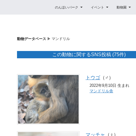
コンテンツへスキップ
のんほいパーク
イベント
動物園
動物データベース
▶ マンドリル
この動物に関するSNS投稿 (75件)
トウゴ
（♂）
2022年9月10日 生まれ
マンドリル舎
マッチャ
（♀）