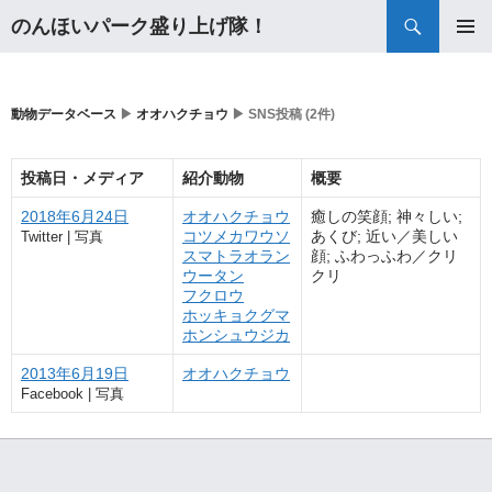
検
のんほいパーク盛り上げ隊！
索
コ
メインメ
ン
ニュー
テ
ン
動物データベース
▶
オオハクチョウ
▶ SNS投稿 (2件)
ツ
へ
投稿日・メディア
紹介動物
概要
ス
キ
2018年6月24日
オオハクチョウ
癒しの笑顔; 神々しい;
ッ
コツメカワウソ
あくび; 近い／美しい
Twitter | 写真
プ
スマトラオラン
顔; ふわっふわ／クリ
ウータン
クリ
フクロウ
ホッキョクグマ
ホンシュウジカ
2013年6月19日
オオハクチョウ
Facebook | 写真