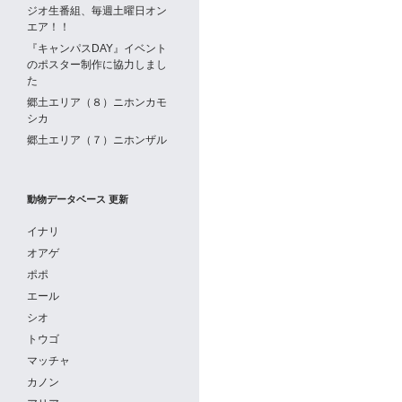
ジオ生番組、毎週土曜日オン
エア！！
『キャンパスDAY』イベント
のポスター制作に協力しまし
た
郷土エリア（８）ニホンカモ
シカ
郷土エリア（７）ニホンザル
動物データベース 更新
イナリ
オアゲ
ポポ
エール
シオ
トウゴ
マッチャ
カノン