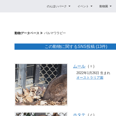
コンテンツへスキップ
のんほいパーク
イベント
動物園
動物データベース
▶ パルマワラビー
この動物に関するSNS投稿 (13件)
ムール
（♀）
2022年1月26日 生まれ
オーストラリア園
ホタテ
（♂）