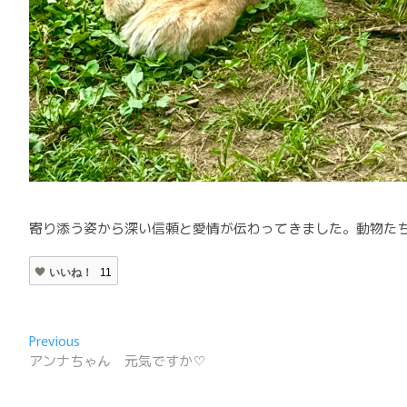
寄り添う姿から深い信頼と愛情が伝わってきました。動物た
いいね！
11
投
Previous
Previous
post:
アンナちゃん 元気ですか♡
稿
ナ