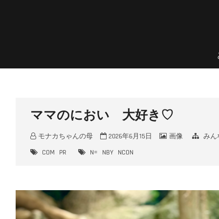
Skip
to
content
のんほいプチフォトコン
豊橋総合動植物公園 × ファン × のんほいパーク盛り上げ隊！
ママのにおい 大好き♡
モナカちゃんの母
2026年6月15日
画像
みん
COM
PR
N=
NBY
NCON