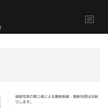
M
e
賞
n
u
B
u
t
t
o
n
投稿写真の第三者による無断転載・無断利用はお断
りします。