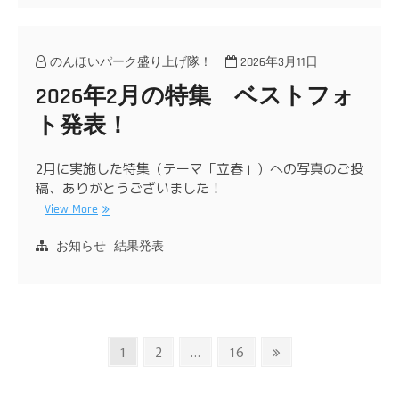
のんほいパーク盛り上げ隊！
2026年3月11日
2026年2月の特集 ベストフォ
ト発表！
2月に実施した特集（テーマ「立春」）への写真のご投
稿、ありがとうございました！
View More
お知らせ
結果発表
投
Page
Page
Page
Next
1
2
…
16
page
稿