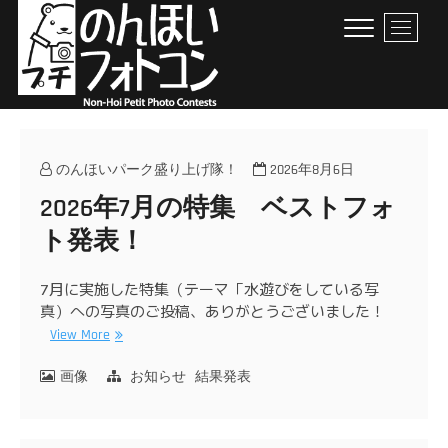
Skip
M
to
e
content
n
u
B
のんほいプチフォトコン
豊橋総合動植物公園 × ファン × のんほいパーク盛り上げ隊！
u
t
のんほいパーク盛り上げ隊！
2026年8月6日
t
2026年7月の特集 ベストフォ
o
n
ト発表！
7月に実施した特集（テーマ「水遊びをしている写
真）への写真のご投稿、ありがとうございました！
View More
画像
お知らせ
結果発表