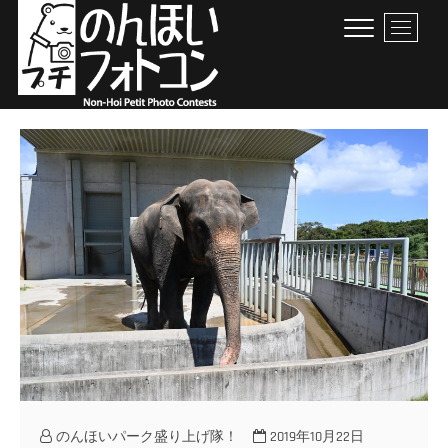
Skip
M
to
e
content
n
u
B
のんほいプチフォトコン
豊橋総合動植物公園 × ファン × のんほいパーク盛り上げ隊！
u
t
t
o
n
のんほいパーク盛り上げ隊！
2019年10月22日