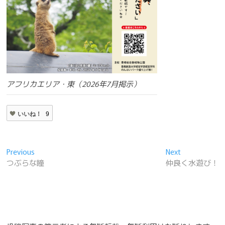
アフリカエリア・東（2026年7月掲示）
いいね！
9
投
Previous
Next
Previous
Next
post:
post:
つぶらな瞳
仲良く水遊び！
稿
ナ
ビ
ゲ