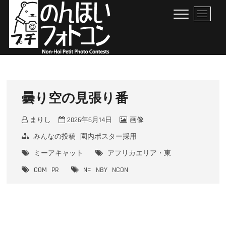
Skip
M
to
e
content
n
u
B
のんほいプチフォトコン
豊橋総合動植物公園 × ファン × のんほいパーク盛り上げ隊！
u
t
t
曇り空の見張り番
o
n
まりし
2026年6月14日
画像
みんなの投稿
園内ポスター採用
ミーアキャット
アフリカエリア・東
COM
PR
N=
NBY
NCON