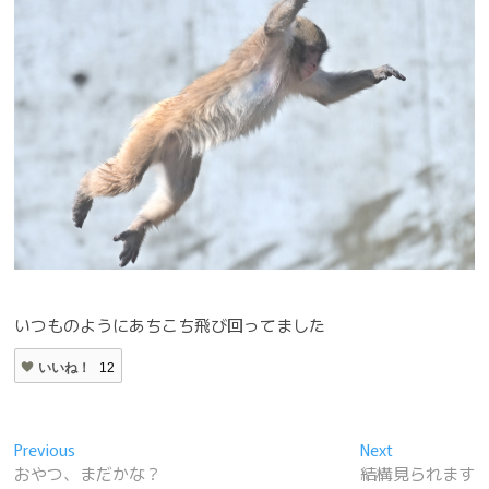
いつものようにあちこち飛び回ってました
いいね！
12
投
Previous
Next
Previous
Next
post:
post:
おやつ、まだかな？
結構見られます
稿