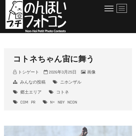
Skip
M
to
e
content
n
u
B
のんほいプチフォトコン
豊橋総合動植物公園 × ファン × のんほいパーク盛り上げ隊！
u
t
t
コトネちゃん宙に舞う
o
n
トシゲート
2026年3月25日
画像
みんなの投稿
ニホンザル
郷土エリア
コトネ
COM
PR
N=
NBY
NCON