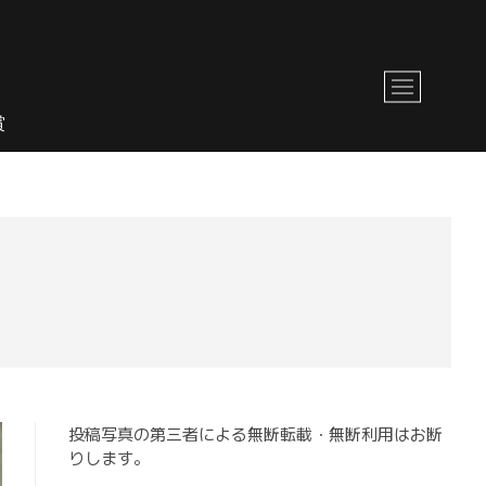
M
e
賞
n
u
B
u
t
t
o
n
投稿写真の第三者による無断転載・無断利用はお断
りします。