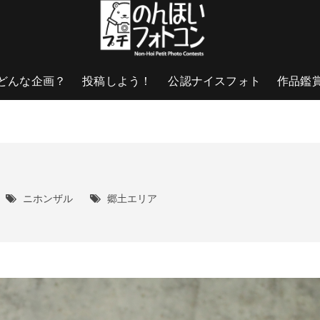
どんな企画？
投稿しよう！
公認ナイスフォト
作品鑑
ニホンザル
郷土エリア