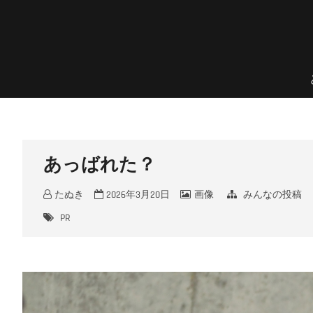
Skip
to
content
のんほいプチフォトコン
豊橋総合動植物公園 × ファン × のんほいパーク盛り上げ隊！
あっばれた？
たぬき
2026年3月20日
画像
みんなの投稿
PR