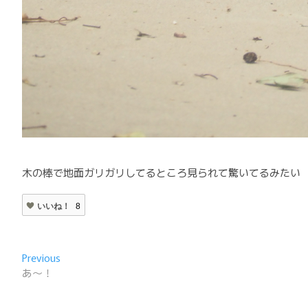
木の棒で地面ガリガリしてるところ見られて驚いてるみたい
いいね！
8
投
Previous
Previous
post:
あ〜！
稿
ナ