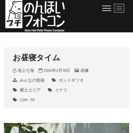
Skip
M
to
e
content
n
u
B
のんほいプチフォトコン
豊橋総合動植物公園 × ファン × のんほいパーク盛り上げ隊！
u
t
t
お昼寝タイム
o
n
池上七海
2026年3月18日
画像
みんなの投稿
ホンドギツネ
郷土エリア
イナリ
COM
PR