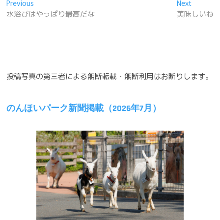
投
Previous
Next
Previous
Next
post:
post:
水浴びはやっぱり最高だな
美味しいね
稿
ナ
ビ
ゲ
投稿写真の第三者による無断転載・無断利用はお断りします。
ー
シ
のんほいパーク新聞掲載（2026年7月）
ョ
ン