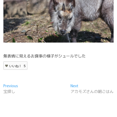
無表情に見えるお食事の様子がシュールでした
いいね！
5
投
Previous
Next
Previous
Next
post:
post:
宝探し
アカモズさんの朝ごはん
稿
ナ
ビ