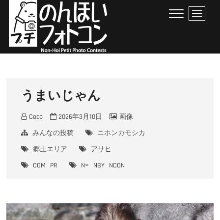
Skip
M
to
e
content
n
u
B
のんほいプチフォトコン
豊橋総合動植物公園 × ファン × のんほいパーク盛り上げ隊！
u
t
t
うまいじゃん
o
n
Coco
2026年3月10日
画像
みんなの投稿
ニホンカモシカ
郷土エリア
アサヒ
COM
PR
N=
NBY
NCON