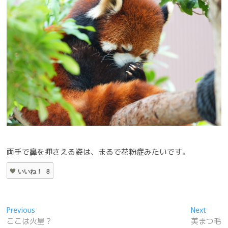
両手で鼻を押さえる姿は、まるで花粉症みたいです。
いいね！
8
投
Previous
Next
Previous
Next
post:
post:
ここは火星？
美まつ毛
稿