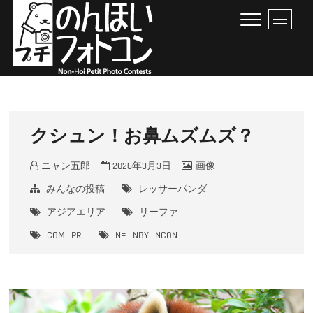
Skip
M
to
e
content
n
u
B
のんほいプチフォトコン
豊橋総合動植物公園 × ファン × のんほいパーク盛り上げ隊！
u
t
t
クシュン！お鼻ムズムズ？
o
n
ニャン五郎
2026年3月3日
画像
みんなの投稿
レッサーパンダ
アジアエリア
リーファ
COM
PR
N=
NBY
NCON