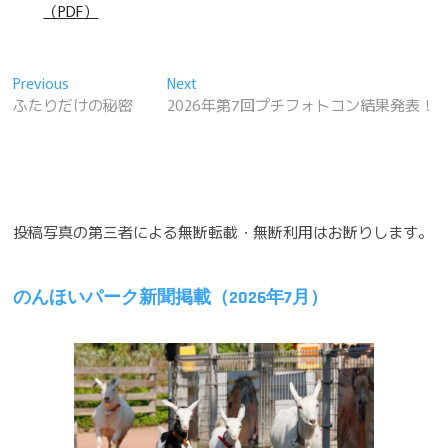
（PDF）
投
Previous
Next
Previous
Next
post:
post:
ふたりだけの秘密
2026年第7回プチフォトコン結果発表！
稿
ナ
ビ
ゲ
投稿写真の第三者による無断転載・無断利用はお断りします。
ー
シ
のんほいパーク新聞掲載（2026年7月）
ョ
ン