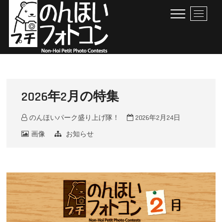
Skip
M
to
e
content
n
u
B
のんほいプチフォトコン
豊橋総合動植物公園 × ファン × のんほいパーク盛り上げ隊！
u
t
t
2026年2月の特集
o
n
のんほいパーク盛り上げ隊！
2026年2月24日
画像
お知らせ