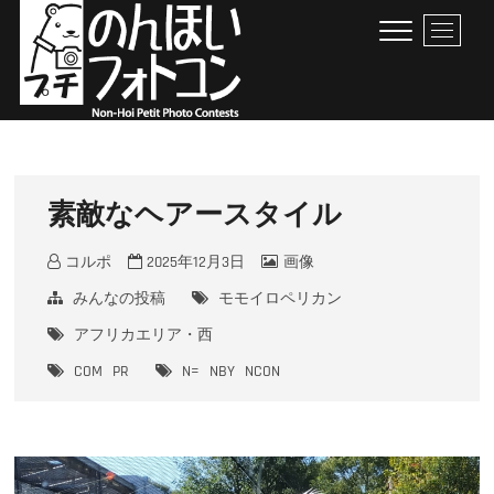
Skip
M
to
e
content
n
u
B
のんほいプチフォトコン
豊橋総合動植物公園 × ファン × のんほいパーク盛り上げ隊！
u
t
t
素敵なヘアースタイル
o
n
コルポ
2025年12月3日
画像
みんなの投稿
モモイロペリカン
アフリカエリア・西
COM
PR
N=
NBY
NCON