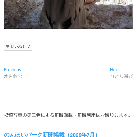
いいね！
7
投
Previous
Next
Previous
Next
post:
post:
水を飲む
ひとり遊び
稿
ナ
ビ
ゲ
投稿写真の第三者による無断転載・無断利用はお断りします。
ー
シ
のんほいパーク新聞掲載（2026年7月）