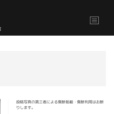
M
e
賞
n
u
B
u
t
t
o
n
投稿写真の第三者による無断転載・無断利用はお断
りします。