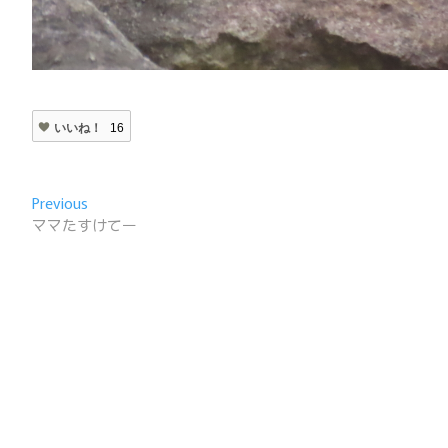
いいね！
16
投
Previous
Previous
post:
ママたすけてー
稿
ナ
ビ
ゲ
ー
シ
ョ