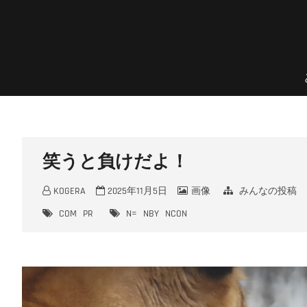
Skip
to
content
のんほいプチフォトコン
豊橋総合動植物公園 × ファン × のんほいパーク盛り上げ隊！
笑うと負けだよ！
KOGERA
2025年11月5日
画像
みんなの投稿
COM
PR
N=
NBY
NCON