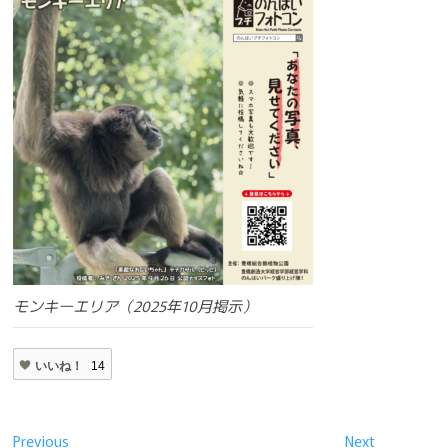
モンキーエリア（2025年10月掲示）
いいね！
14
投
Previous
Next
Previous
Next