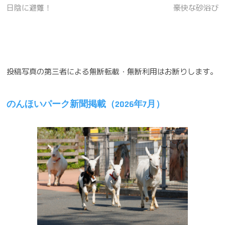
post:
post:
日陰に避難！
豪快な砂浴び
稿
ナ
ビ
ゲ
投稿写真の第三者による無断転載・無断利用はお断りします。
ー
シ
のんほいパーク新聞掲載（2026年7月）
ョ
ン