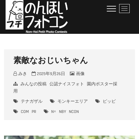
Skip
M
to
e
content
n
u
B
のんほいプチフォトコン
豊橋総合動植物公園 × ファン × のんほいパーク盛り上げ隊！
u
t
t
素敵なおじいちゃん
o
n
みき
2025年9月26日
画像
みんなの投稿
公認ナイスフォト
園内ポスター採
用
テナガザル
モンキーエリア
ピッピ
COM
PR
N=
NBY
NCON