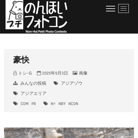
Skip
M
to
e
content
n
u
B
のんほいプチフォトコン
豊橋総合動植物公園 × ファン × のんほいパーク盛り上げ隊！
u
t
t
豪快
o
n
トシ-Ｇ
2025年9月3日
画像
みんなの投稿
アジアゾウ
アジアエリア
COM
PR
N=
NBY
NCON