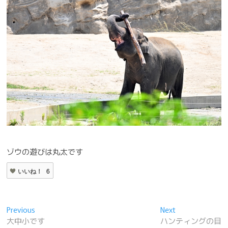
ゾウの遊びは丸太です
いいね！
6
投
Previous
Next
Previous
Next
post:
post:
大中小です
ハンティングの目
稿