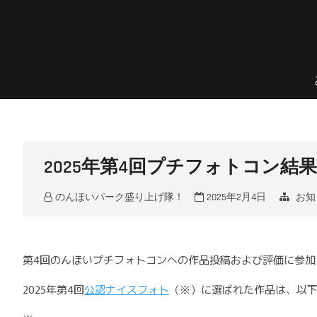
Skip
to
content
のんほいプチフォトコン
豊橋総合動植物公園 × ファン × のんほいパーク盛り上げ隊！
2025年第4回プチフォトコン結
のんほいパーク盛り上げ隊！
2025年2月4日
お知
第4回のんほいプチフォトコンへの作品投稿および評価に参
2025年第4回
公認ナイスフォト
（※）に選ばれた作品は、以