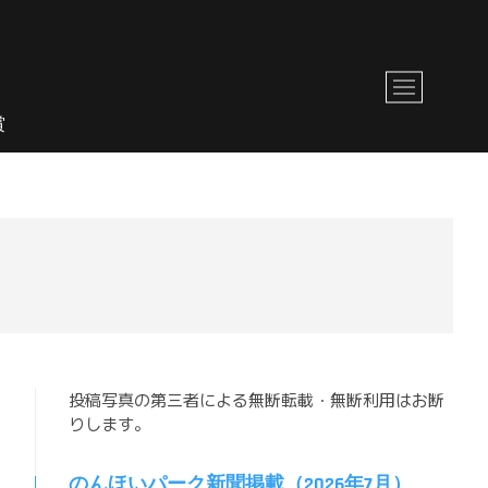
M
e
賞
n
u
B
u
t
t
o
n
投稿写真の第三者による無断転載・無断利用はお断
りします。
のんほいパーク新聞掲載（2026年7月）