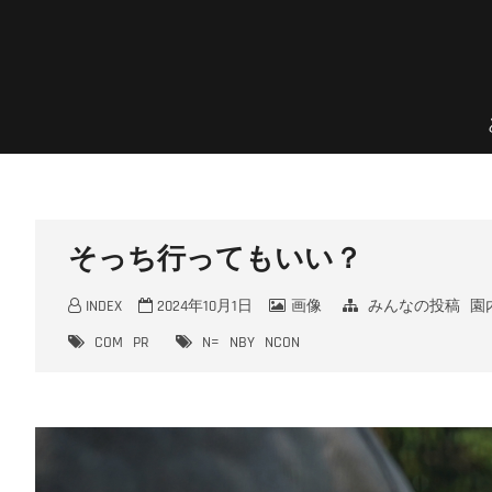
Skip
to
content
のんほいプチフォトコン
豊橋総合動植物公園 × ファン × のんほいパーク盛り上げ隊！
そっち行ってもいい？
INDEX
2024年10月1日
画像
みんなの投稿
園
COM
PR
N=
NBY
NCON