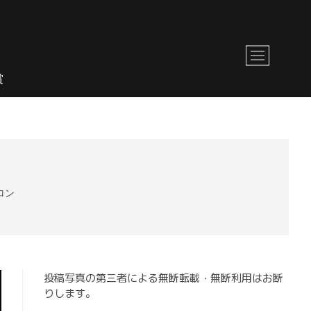
M
e
賞
n
u
B
u
t
t
o
n
ロン
投稿写真の第三者による無断転載・無断利用はお断
りします。