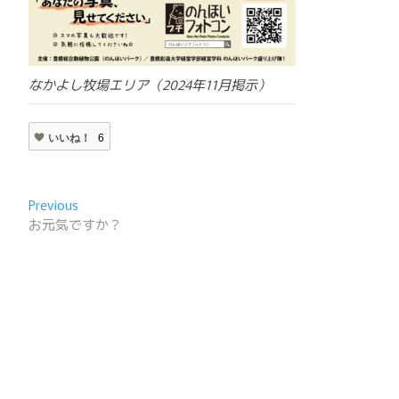
なかよし牧場エリア（2024年11月掲示）
いいね！
6
投
Previous
Previous
post:
お元気ですか？
稿
ナ
ビ
ゲ
ー
シ