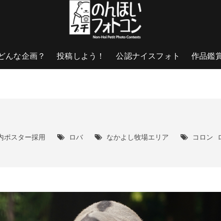
どんな企画？
投稿しよう！
公認ナイスフォト
作品鑑
内ポスター採用
ロバ
なかよし牧場エリア
コロン