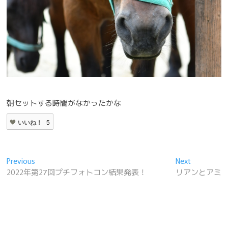
朝セットする時間がなかったかな
いいね！
5
投
Previous
Next
Previous
Next
post:
post:
2022年第27回プチフォトコン結果発表！
リアンとアミ
稿
ナ
ビ
ゲ