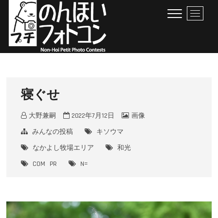
Skip
M
to
e
content
n
u
B
のんほいプチフォトコン
豊橋総合動植物公園 × ファン × のんほいパーク盛り上げ隊！
u
t
t
寝ぐせ
o
n
大野兼嗣
2022年7月12日
画像
みんなの投稿
キソウマ
なかよし牧場エリア
和光
COM
PR
N=