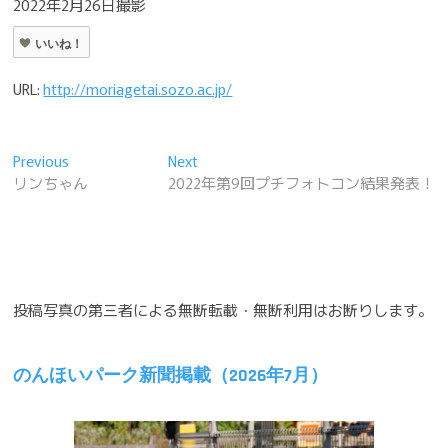
2022年2月26日撮影
いいね！
URL:
http://moriagetai.sozo.ac.jp/
投
Previous
Next
Previous
Next
post:
post:
リンちゃん
2022年第9回プチフォトコン結果発表！
稿
ナ
ビ
ゲ
投稿写真の第三者による無断転載・無断利用はお断りします。
ー
シ
のんほいパーク新聞掲載（2026年7月）
ョ
ン