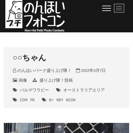
Skip
M
to
e
content
n
u
B
のんほいプチフォトコン
豊橋総合動植物公園 × ファン × のんほいパーク盛り上げ隊！
u
t
t
○○ちゃん
o
n
のんほいパーク盛り上げ隊！
2022年3月7日
画像
盛り上げ隊！投稿
パルマワラビー
オーストラリアエリア
COM
PR
N=
NBY
NCON