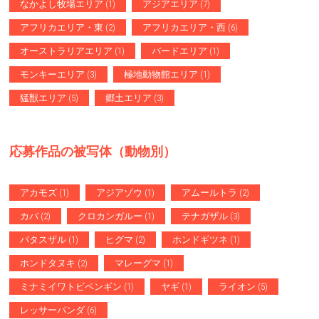
なかよし牧場エリア
(1)
アジアエリア
(7)
アフリカエリア・東
(2)
アフリカエリア・西
(6)
オーストラリアエリア
(1)
バードエリア
(1)
モンキーエリア
(3)
極地動物館エリア
(1)
猛獣エリア
(5)
郷土エリア
(3)
応募作品の被写体（動物別）
アカモズ
(1)
アジアゾウ
(1)
アムールトラ
(2)
カバ
(2)
クロカンガルー
(1)
テナガザル
(3)
パタスザル
(1)
ヒグマ
(2)
ホンドギツネ
(1)
ホンドタヌキ
(2)
マレーグマ
(1)
ミナミイワトビペンギン
(1)
ヤギ
(1)
ライオン
(5)
レッサーパンダ
(6)