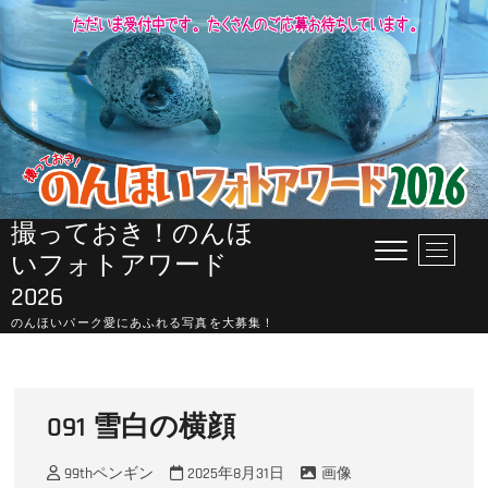
Skip
to
content
撮っておき！のんほ
M
いフォトアワード
e
2026
n
u
のんほいパーク愛にあふれる写真を大募集！
B
u
t
t
091 雪白の横顔
o
n
99thペンギン
2025年8月31日
画像