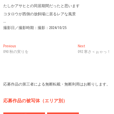
たしかアサヒとの同居期間だったと思います
コタロウが西側の放飼場に居るレアな風景
--
撮影日／撮影時期：撮影：2024/10/25
投
Previous
Next
Previous
Next
post:
post:
090 秋の実りを
092 寒さ＜ぉゃっ！
稿
ナ
ビ
ゲ
応募作品の第三者による無断転載・無断利用はお断りします。
ー
シ
応募作品の被写体（エリア別）
ョ
ン