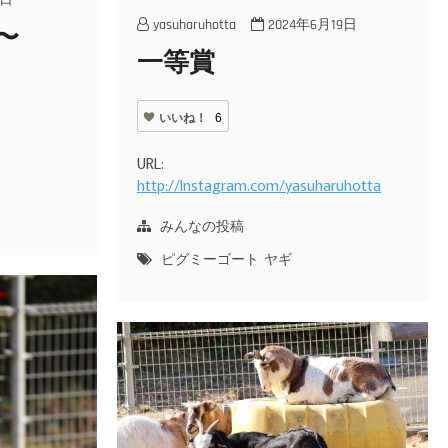
2日
yasuharuhotta
2024年6月19日
〜
一等賞
き
いいね！
6
URL:
http://Instagram.com/yasuharuhotta
みんなの投稿
ピグミーゴート
ヤギ