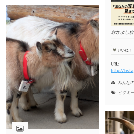
なかよし牧
いいね！
URL:
http://Ins
みんな
ピグミ