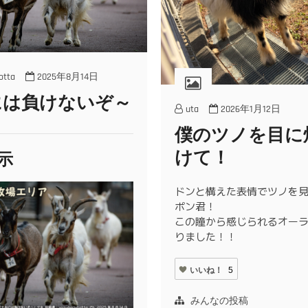
otta
2025年8月14日
には負けないぞ～
uta
2026年1月12日
僕のツノを目に
けて！
示
ドンと構えた表情でツノを
ポン君！
この瞳から感じられるオー
りました！！
いいね！
5
みんなの投稿