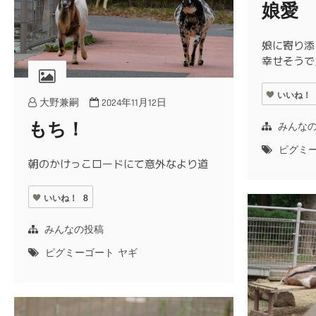
娘愛
娘に寄り添
幸せそうで
いいね！
大野兼嗣
2024年11月12日
もち！
みんな
ピグミ
朝のかけっこロードにて意外なより道
いいね！
8
みんなの投稿
ピグミーゴート
ヤギ