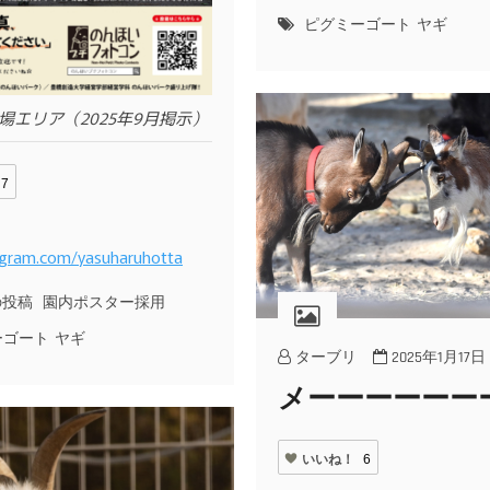
ピグミーゴート
ヤギ
場エリア（2025年9月掲示）
7
tagram.com/yasuharuhotta
の投稿
園内ポスター採用
ーゴート
ヤギ
ターブリ
2025年1月17日
メーーーーーー
いいね！
6