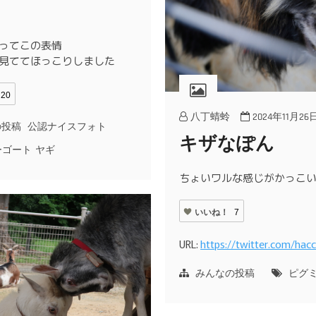
ってこの表情
見ててほっこりしました
20
八丁蜻蛉
2024年11月26
の投稿
公認ナイスフォト
キザなぽん
ーゴート
ヤギ
ちょいワルな感じがかっこ
いいね！
7
URL:
https://twitter.com/ha
みんなの投稿
ピグ