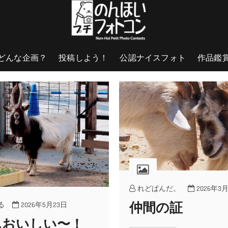
どんな企画？
投稿しよう！
公認ナイスフォト
作品鑑
れどぱんだ。
2026年3月
仲間の証
る
2026年5月23日
んおいしい〜！