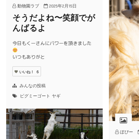
動物園ラブ
2025年2月15日
そうだよね〜笑顔でが
んばるよ
今日もくーさんにパワーを頂きました
いつもありがと
いいね！
6
みんなの投稿
ピグミーゴート
ヤギ
ぽぴー