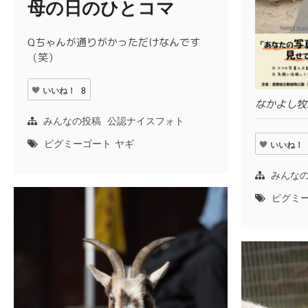
母の日のひとコマ
Qちゃんが通りがかっただけなんです
（笑）
いいね！
8
なかよし牧
みんなの投稿
公認ナイスフォト
ピグミーゴート
ヤギ
いいね！
みんな
ピグミ