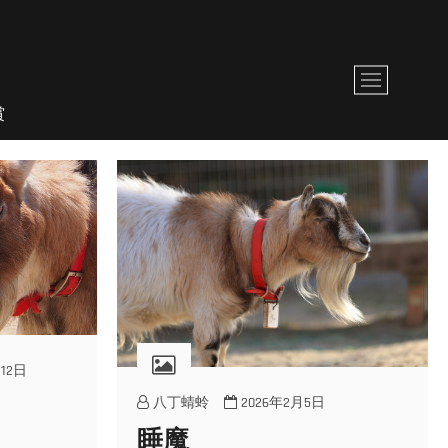
M
e
賞
n
u
B
u
t
t
o
n
12日
八丁蜻蛉
2026年2月5日
睡魔