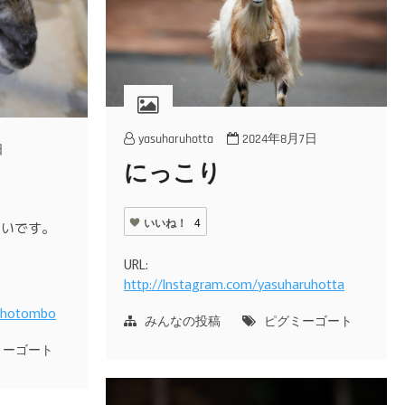
yasuharuhotta
2024年8月7日
日
にっこり
いいね！
4
いいです。
URL:
http://Instagram.com/yasuharuhotta
cchotombo
みんなの投稿
ピグミーゴート
ミーゴート