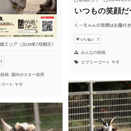
動物好き子
2024年4月1
いつもの笑顔だ
くーちゃんの笑顔はお墨付
いいね！
7
場エリア（2024年7月掲示）
みんなの投稿
7
ピグミーゴート
ヤギ
の投稿
園内ポスター採用
ーゴート
ヤギ