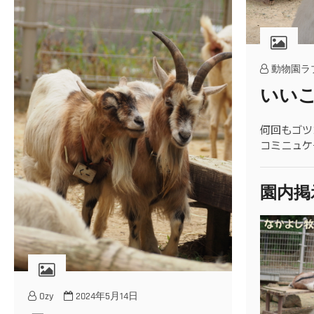
動物園ラ
いい
何回もゴツ
コミニュケ
園内掲
Ozy
2024年5月14日