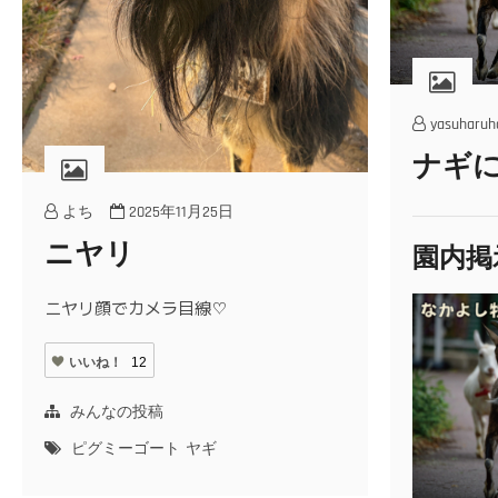
yasuharuh
ナギ
よち
2025年11月25日
ニヤリ
園内掲
ニヤリ顔でカメラ目線♡
いいね！
12
みんなの投稿
ピグミーゴート
ヤギ