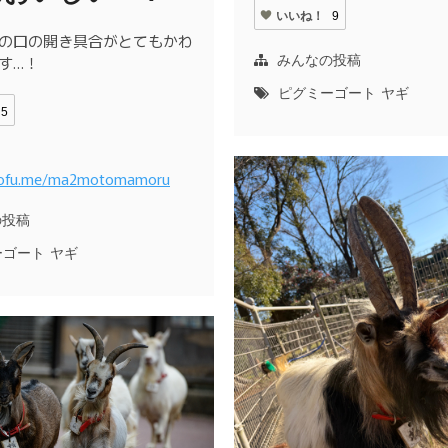
いいね！
9
の口の開き具合がとてもかわ
みんなの投稿
す…！
ピグミーゴート
ヤギ
5
otofu.me/ma2motomamoru
の投稿
ーゴート
ヤギ