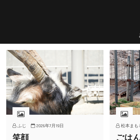
Skip
to
content
のんほいプチフォトコン
豊橋総合動植物公園 × ファン × のんほいパーク盛り上げ隊！
ふじ
2026年7月19日
松本まも
笑顔
ごは