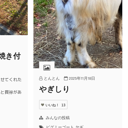
焼き付
とんとん
2025年11月18日
見せてくれた
やぎしり
ラと貫禄があ
いいね！
13
みんなの投稿
ピグミーゴート
ヤギ