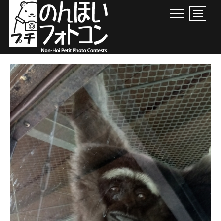
Skip
M
to
e
content
n
u
B
のんほいプチフォトコン
豊橋総合動植物公園 × ファン × のんほいパーク盛り上げ隊！
u
t
t
o
n