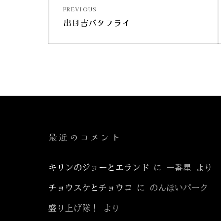
PREVIOUS
稿
Previous
出目吉バタフライ
post:
ナ
ビ
ゲ
ー
シ
最近のコメント
ョ
キリンのジョーとエランド
に
一番星
より
ン
チョウスケとチョウコ
に
のんほいパーク
盛り上げ隊！
より