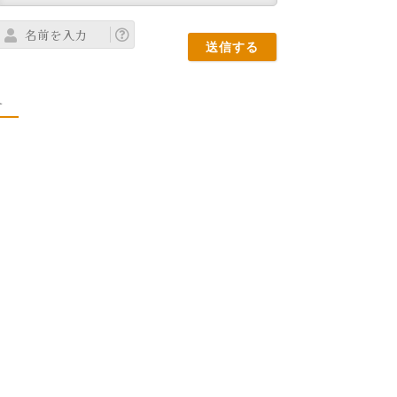
名
前
を
ト
入
力