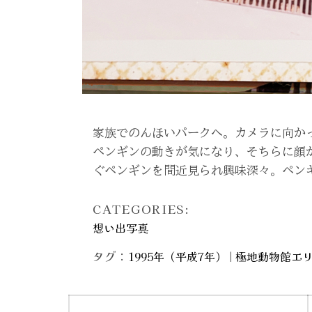
家族でのんほいパークへ。カメラに向か
ペンギンの動きが気になり、そちらに顔
ぐペンギンを間近見られ興味深々。ペン
CATEGORIES:
想い出写真
タグ：
|
1995年（平成7年）
極地動物館エ
投