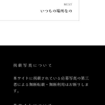
NEXT
Next
いつもの場所なの
post:
掲載写真について
本サイトに掲載されている応募写真の第三
者による無断転載・無断利用はお断りしま
す。