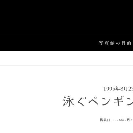
Skip
to
content
写真館の目的
1995年8月
泳ぐペンギ
POSTED
掲載日
2025年2月
ON