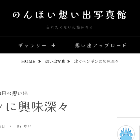
のんほい想い出写真館
忘れたくない記憶がある
ギャラリー
想い出アップロード
HOME
想い出写真
泳ぐペンギンに興味深々
23日の想い出
ンに興味深々
BY
28日
BY ゆい