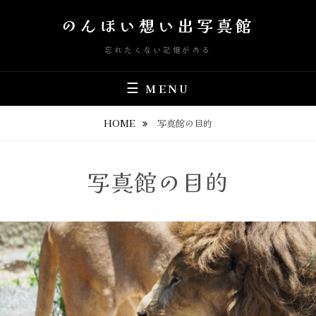
Skip
のんほい想い出写真館
to
content
忘れたくない記憶がある
MENU
HOME
写真館の目的
写真館の目的