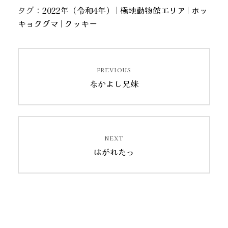
タグ：
2022年（令和4年）
|
極地動物館エリア
|
ホッ
キョクグマ
|
クッキー
投
PREVIOUS
稿
Previous
なかよし兄妹
post:
ナ
ビ
ゲ
NEXT
Next
はがれたっ
ー
post:
シ
ョ