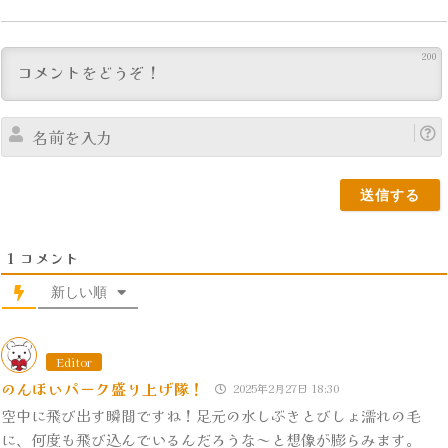
ン
200
名
前
を
入
1
コメント
力
新しい順
Editor
のんほいパーク盛り上げ隊！
2025年2月27日 18:30
空中に飛び出す瞬間ですね！足元の水しぶきとびしょ濡れの毛
に、何度も飛び込んでいるんだろうな～と想像が膨らみます。