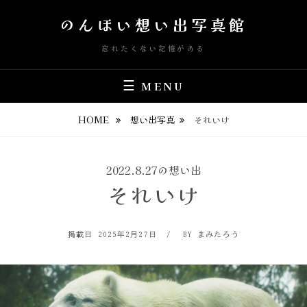
Skip
のんほい想い出写真館
to
content
忘れたくない記憶がある
MENU
HOME
想い出写真
それいけ
2022.8.27の想い出
それいけ
POSTED
BY
掲載日
2025年2月27日
BY まみたろう
ON