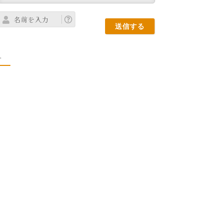
名
前
を
ト
入
力