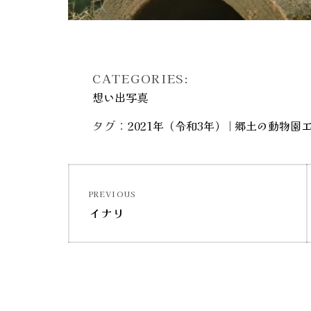
CATEGORIES:
想い出写真
タグ：
|
2021年（令和3年）
郷土の動物園
投
PREVIOUS
稿
Previous
イナリ
post:
ナ
ビ