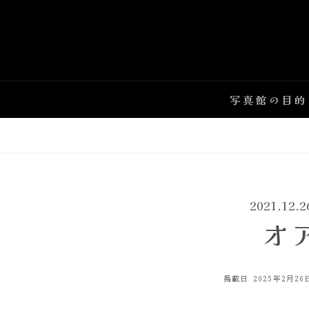
Skip
to
content
写真館の目的
2021.12
オ
POSTED
掲載日
2025年2月26
ON