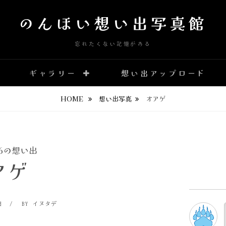
のんほい想い出写真館
忘れたくない記憶がある
ギャラリー
想い出アップロード
HOME
想い出写真
オアゲ
.26の想い出
アゲ
BY
日
BY イヌタデ