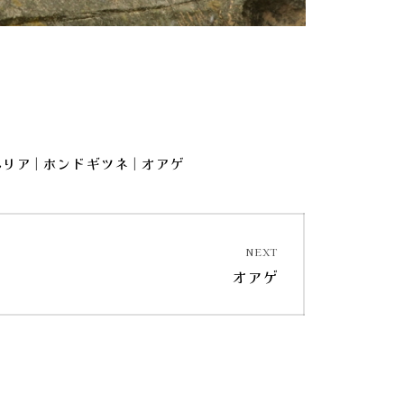
|
|
エリア
ホンドギツネ
オアゲ
NEXT
Next
オアゲ
post: