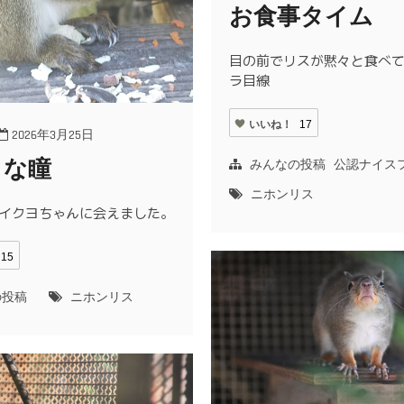
お食事タイム
目の前でリスが黙々と食べ
ラ目線
いいね！
17
2026年3月25日
らな瞳
みんなの投稿
公認ナイス
ニホンリス
イクヨちゃんに会えました。
15
の投稿
ニホンリス