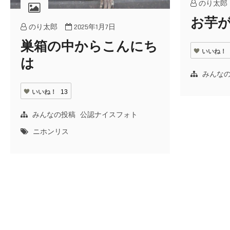
のり太郎
お芋
のり太郎
2025年1月7日
巣箱の中からこんにち
いいね！
は
みんな
いいね！
13
みんなの投稿
公認ナイスフォト
ニホンリス