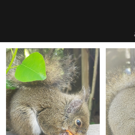
Skip
to
content
のんほいプチフォトコン
豊橋総合動植物公園 × ファン × のんほいパーク盛り上げ隊！