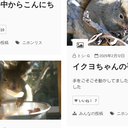
の中からこんにち
10
の投稿
ニホンリス
トシ-Ｇ
2025年2月12日
イクヨちゃんの
手をごそごそ動かしてまし
した
いいね！
7
みんなの投稿
ニホ