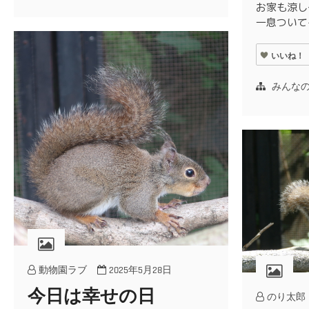
お家も涼し
一息ついて
いいね！
みんな
動物園ラブ
2025年5月28日
今日は幸せの日
のり太郎