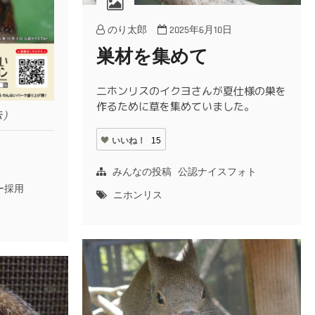
のり太郎
2025年6月10日
巣材を集めて
二ホンリスのイクヨさんが夏仕様の巣を
作るために草を集めていました。
示）
いいね！
15
みんなの投稿
公認ナイスフォト
ー採用
ニホンリス