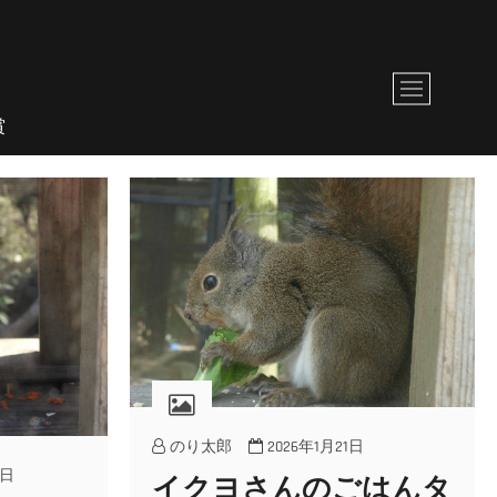
M
e
賞
n
u
B
u
t
t
o
n
のり太郎
2026年1月21日
0日
イクヨさんのごはんタ