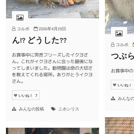
コルポ
2026年4月29日
ん!? どうした??
コルポ
つぶ
お食事中に突然フリーズしたイクヨさ
ん。これがイクヨさんに会った最後にな
ってしまいました。動物園は命の大切さ
お食事中の
を教えてくれる場所。ありがとうイクヨ
さん。
いいね！
いいね！
7
みんな
みんなの投稿
ニホンリス