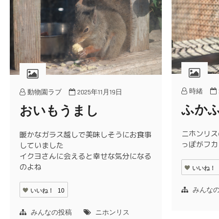
時緒
動物園ラブ
2025年11月19日
ふか
おいもうまし
ニホンリス
暖かなガラス越しで美味しそうにお食事
っぽがフカ
していました
イクヨさんに会えると幸せな気分になる
のよね
いいね！
みんな
いいね！
10
みんなの投稿
ニホンリス