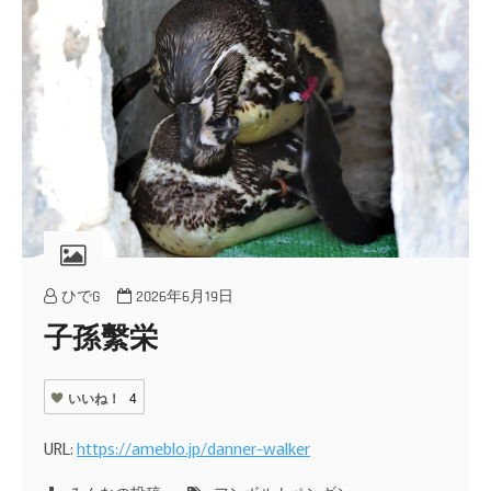
ひでG
2026年6月19日
子孫繫栄
いいね！
4
URL:
https://ameblo.jp/danner-walker