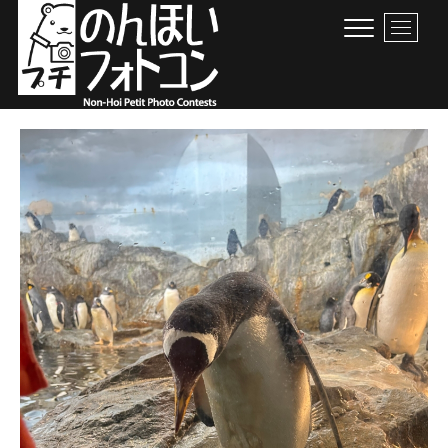
Skip
M
to
e
content
n
u
B
のんほいプチフォトコン
豊橋総合動植物公園 × ファン × のんほいパーク盛り上げ隊！
u
t
t
o
n