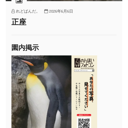
れどぱんだ。
2026年6月6日
正座
園内掲示